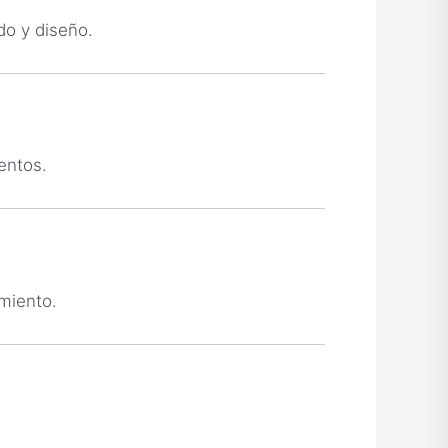
o y diseño.
entos.
imiento.