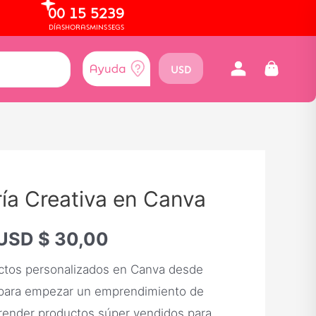
00
15
52
38
DÍAS
HORAS
MINS
SEGS
USD
ía Creativa en Canva
USD $
30,00
ctos personalizados en Canva desde
 para empezar un emprendimiento de
prender productos súper vendidos para