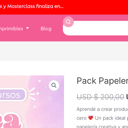
y Masterclass finaliza en...
Imprimibles
Blog
Pack Papeler
USD $
200,00
Aprendé a crear produ
cero
Un pack ideal
papelería creativa y a