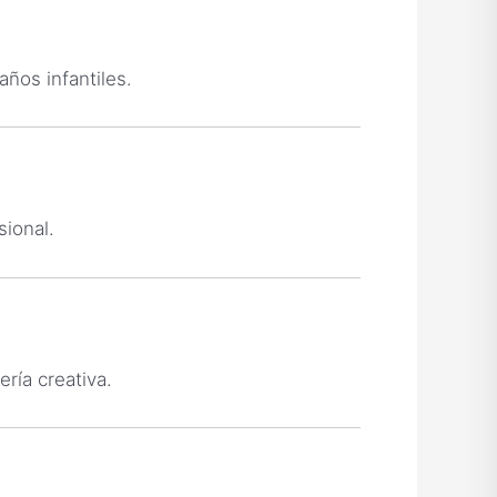
ños infantiles.
ional.
ría creativa.