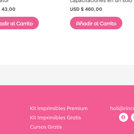
rator
capacitaciones en un solo
$
43,00
USD $
460,00
dir al Carrito
Añadir al Carrito
Kit Imprimibles Premium
holi@rin
Kit Imprimibles Gratis
Cursos Gratis