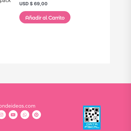
 pack
USD $
69,00
Añadir al Carrito
condeideas.com