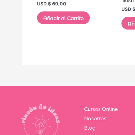
Illust
USD $
69,00
USD 
Añadir al Carrito
Aña
Cursos Online
Nosotros
Blog