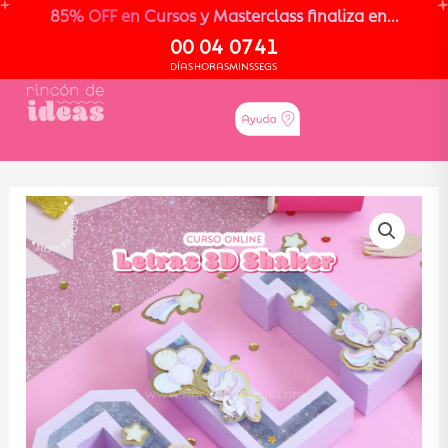
85% OFF en Cursos y Masterclass finaliza en...
00
04
07
40
DÍAS
HORAS
MINS
SEGS