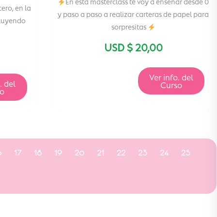
En esta masterclass te voy a enseñar desde 0
ero, en la
y paso a paso a realizar carteras de papel para
cluyendo
sorpresitas
USD $
20,00
Ver info. del
. del
Curso
so
6
17
18
19
20
21
22
23
24
25