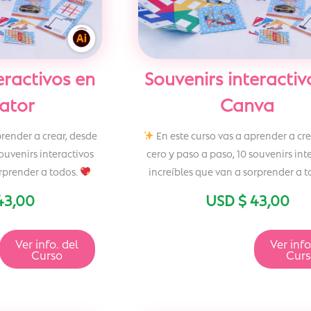
eractivos en
Souvenirs interactiv
rator
Canva
prender a crear, desde
En este curso vas a aprender a cre
ouvenirs interactivos
cero y paso a paso, 10 souvenirs int
orprender a todos.
increíbles que van a sorprender a 
43,00
USD $
43,00
Ver info. del
Ver info
Curso
Cur