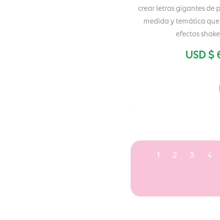
crear letras gigantes de 
medida y temática que 
efectos shake
USD $
1
2
3
4