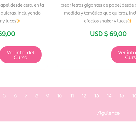
papel desde cero, en la
crear letras gigantes de papel desde c
quieras, incluyendo
medida y temática que quieras, in
r y luces
efectos shaker y luces
69,00
USD $
69,00
Ver info. del
Ver info
Curso
Cur
5
6
7
8
9
10
11
12
13
14
15
1
Siguiente