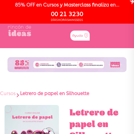
85% OFF en Cursos y Masterclass finaliza en...
00
21
32
29
DÍAS
HORAS
MINS
SEGS
Cursos
Letrero de papel en Silhouette
Letrero de
papel en