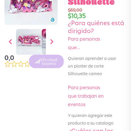
Silhouette
$
69,00
$
10,35
¿Para quiénes está
dirigido?
Para personas
que...
0,0
Quieran aprender a usar
Dificultad:
Experta
un plotter de corte
Silhouette cameo
Para personas
que trabajan en
eventos
Y quieran agregar este
producto a su catalogo
¿Cuáles son los