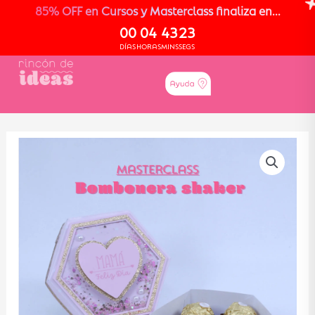
85% OFF en Cursos y Masterclass finaliza en...
00
04
43
23
DÍAS
HORAS
MINS
SEGS