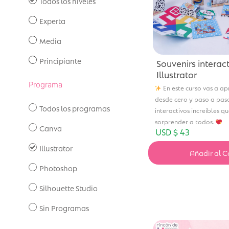
Todos los niveles
Experta
Media
Principiante
Souvenirs interac
Illustrator
Programa
En este curso vas a ap
desde cero y paso a paso
Todos los programas
interactivos increíbles q
sorprender a todos.
Canva
USD $
43
Illustrator
Añadir al C
Photoshop
Silhouette Studio
Sin Programas