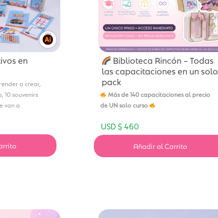
tivos en
Biblioteca Rincón – Todas
las capacitaciones en un solo
pack
render a crear,
, 10 souvenirs
Más de 140 capacitaciones al precio
ue van a
de UN solo curso
USD $
460
arrito
Añadir al Carrito