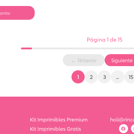
arrito
Página 1 de 15
Anterior
Siguiente
1
2
3
…
15
Kit Imprimibles Premium
holi@rin
Kit Imprimibles Gratis