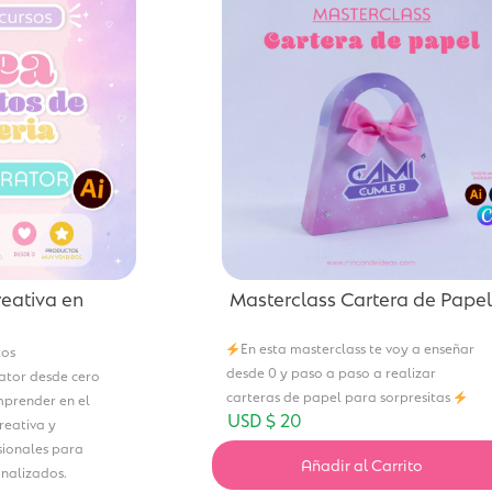
reativa en
Masterclass Cartera de Papel
En esta masterclass te voy a enseñar
tos
desde 0 y paso a paso a realizar
rator desde cero
carteras de papel para sorpresitas
mprender en el
USD $
20
reativa y
sionales para
Añadir al Carrito
nalizados.