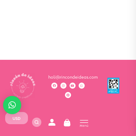
holi@rincondeideas.com
USD