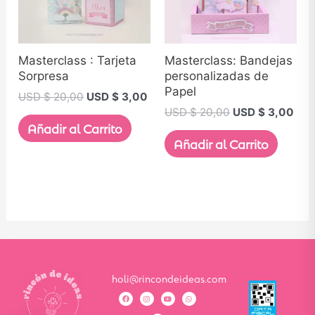
Masterclass : Tarjeta
Masterclass: Bandejas
Sorpresa
personalizadas de
Papel
USD $
20,00
USD $
3,00
USD $
20,00
USD $
3,00
Añadir al Carrito
Añadir al Carrito
holi@rincondeideas.com