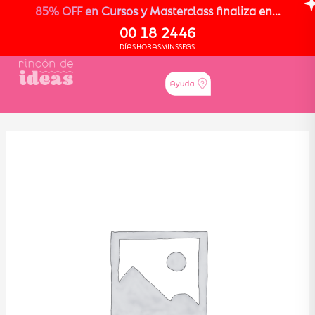
85% OFF en Cursos y Masterclass finaliza en...
00
18
24
46
DÍAS
HORAS
MINS
SEGS