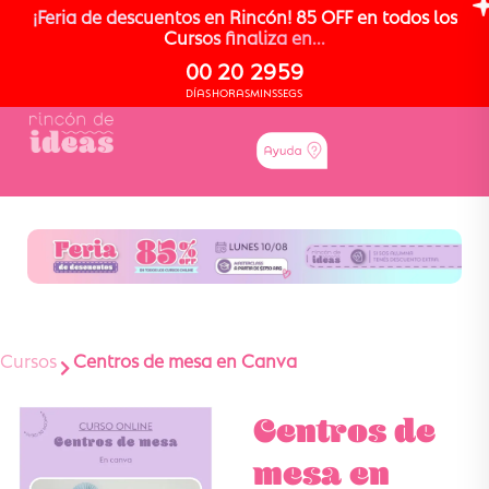
¡Feria de descuentos en Rincón! 85 OFF en todos los
Cursos finaliza en...
00
20
29
58
DÍAS
HORAS
MINS
SEGS
Cursos
Centros de mesa en Canva
Centros de
mesa en