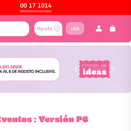
00
17
10
13
DÍAS
HORAS
MINS
SEGS
USD
ventos : Versión PC