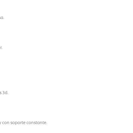
sa.
r.
 3d.
y con soporte constante.