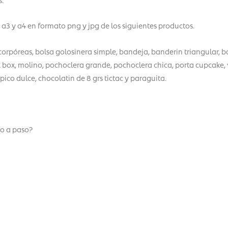
a3 y a4 en formato png y jpg de los siguientes productos.
corpóreas, bolsa golosinera simple, bandeja, banderin triangular, 
k box, molino, pochoclera grande, pochoclera chica, porta cupcake, 
, pico dulce, chocolatin de 8 grs tictac y paraguita.
o a paso?