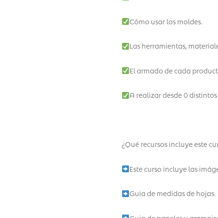
Cómo usar los moldes.
Las herramientas, materiale
El armado de cada product
A realizar desde 0 distinto
¿Qué recursos incluye este cu
Este curso incluye las imág
Guia de medidas de hojas.
Guia de papeles y gramajes