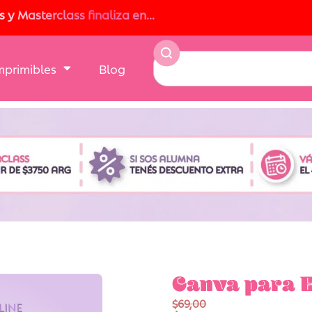
y Masterclass finaliza en...
Imprimibles
Blog
Canva para E
$
69,00