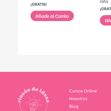
niño
¡GRATIS!
¡GRAT
Añadir al Carrito
Aña
Cursos Online
Nosotros
Blog