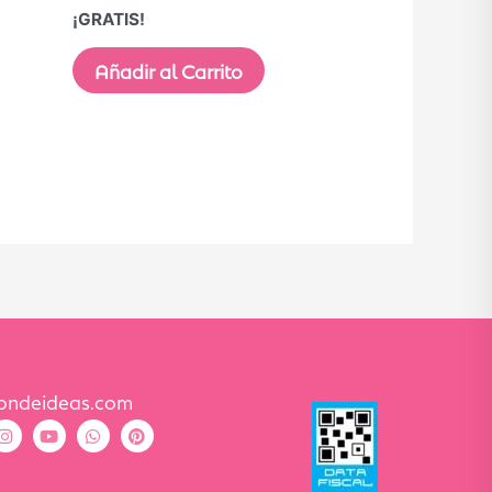
¡GRATIS!
Añadir al Carrito
condeideas.com