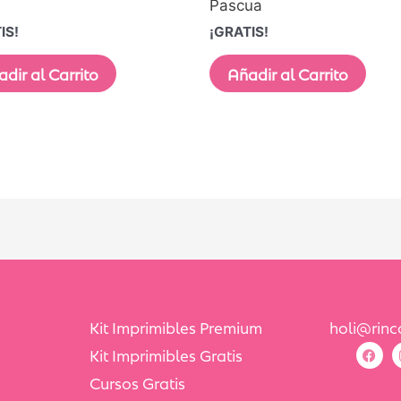
Pascua
IS!
¡GRATIS!
dir al Carrito
Añadir al Carrito
Kit Imprimibles Premium
holi@rin
Kit Imprimibles Gratis
Cursos Gratis