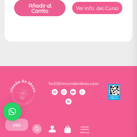
Añadir al
Ver info. del Curso
Carrito
holi@rincondeideas.com
USD