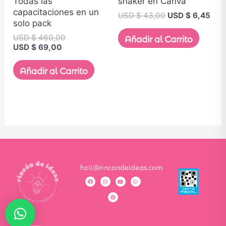
Todas las
shaker en Canva
capacitaciones en un
USD $
43,00
USD $
6,45
solo pack
Añadir al Carrito
USD $
460,00
USD $
69,00
Añadir al Carrito
holi@rincondeideas.com