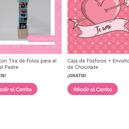
con Tira de Fotos para el
Caja de Fósforos + Envolto
el Padre
de Chocolate
IS!
¡GRATIS!
dir al Carrito
Añadir al Carrito