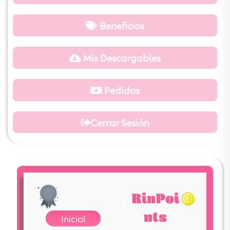
Beneficios
Mis Descargables
Pedidos
Cerrar Sesión
RinPoi
0
nts
Inicial