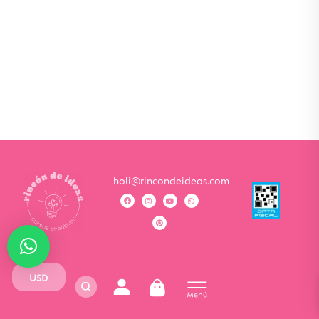
holi@rincondeideas.com
USD