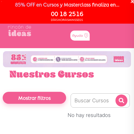
85% OFF en Cursos y Masterclass finaliza en...
00
18
25
15
DÍAS
HORAS
MINS
SEGS
Nuestros Cursos
Mostrar filtros
No hay resultados