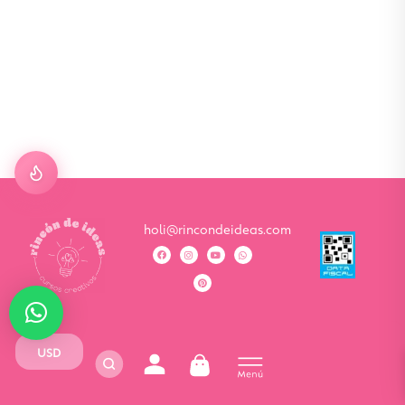
holi@rincondeideas.com
USD