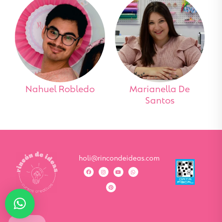
Nahuel Robledo
Marianella De
Santos
holi@rincondeideas.com