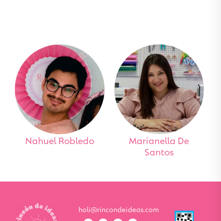
Nahuel Robledo
Marianella De
Santos
holi@rincondeideas.com