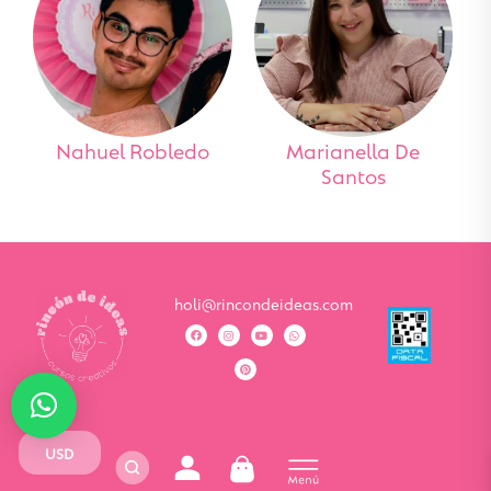
Nahuel Robledo
Marianella De
Santos
holi@rincondeideas.com
USD