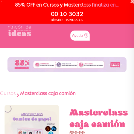
85% OFF en Cursos y Masterclass finaliza en...
00
10
30
32
DÍAS
HORAS
MINS
SEGS
Cursos
Masterclass caja camión
Masterclass
caja camión
$
20,00