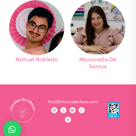
Nahuel Robledo
Marianella De
Santos
holi@rincondeideas.com