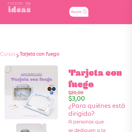
Cursos
Tarjeta con fuego
Tarjeta con
fuego
$
20,00
$
3,00
¿Para quiénes está
dirigido?
A personas que
se dediquen a la