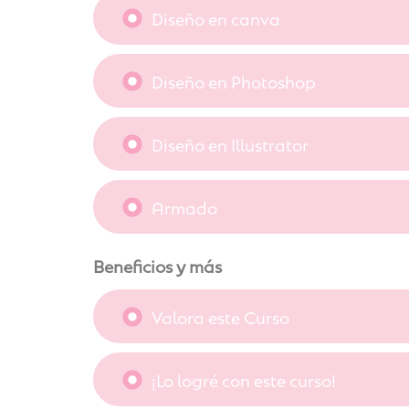
Diseño en canva
Diseño en Photoshop
Diseño en Illustrator
Armado
Beneficios y más
Valora este Curso
¡Lo logré con este curso!