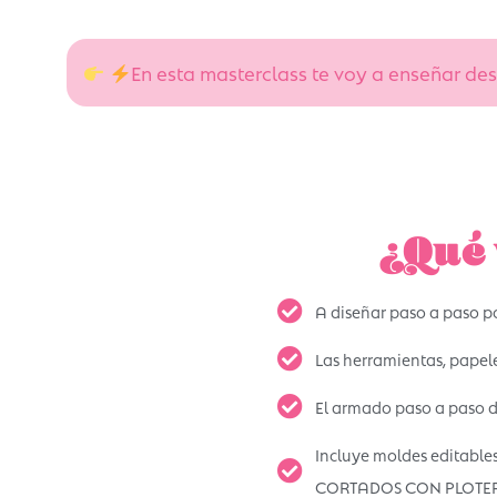
En esta masterclass te voy a enseñar des
¿Qué 
A diseñar paso a paso po
Las herramientas, papele
El armado paso a paso 
Incluye moldes editabl
CORTADOS CON PLOTE