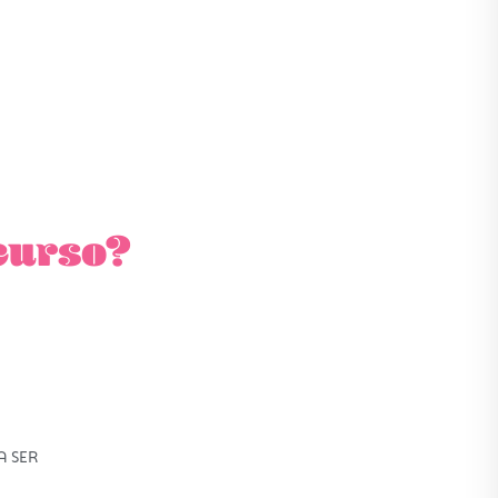
curso?
A SER