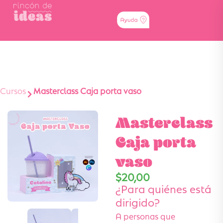
Cursos
Masterclass Caja porta vaso
Masterclass
Caja porta
vaso
$
20,00
¿Para quiénes está
dirigido?
A personas que