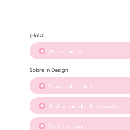
¡Hola!
¡Bienvenida/o!
Sobre In Design
Espacio de trabajo
Abrir y guardar documentos
Reglas y guías