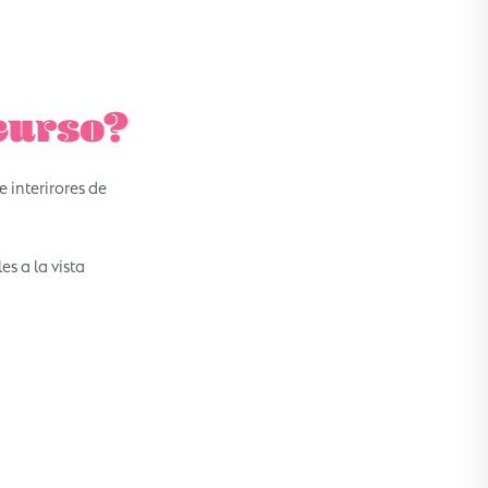
curso?
 interirores de
s a la vista