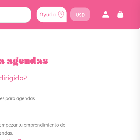
USD
ra agendas
dirigido?
ores para agendas
 empezar tu emprendimiento de
endas.