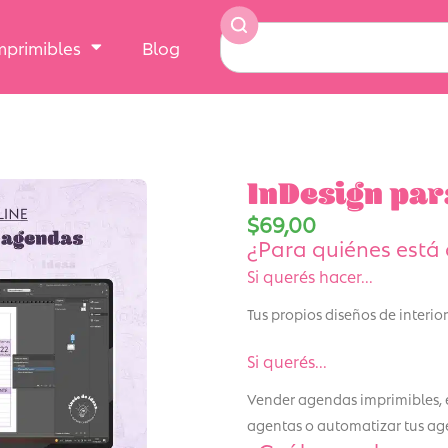
Imprimibles
Blog
InDesign pa
$
69,00
¿Para quiénes está 
Si querés hacer...
Tus propios diseños de interi
Si querés...
Vender agendas imprimibles,
agentas o automatizar tus ag