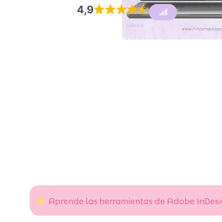
4,9
Aprende las herramientas de Adobe InDesig