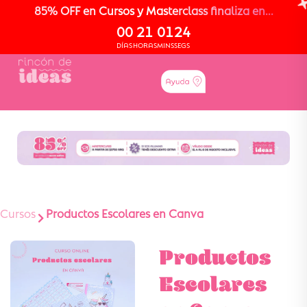
85% OFF en Cursos y Masterclass finaliza en...
00
21
01
23
DÍAS
HORAS
MINS
SEGS
Cursos
Productos Escolares en Canva
Productos
Escolares