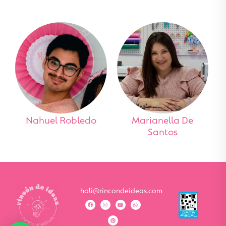
Nahuel Robledo
Marianella De
Santos
holi@rincondeideas.com