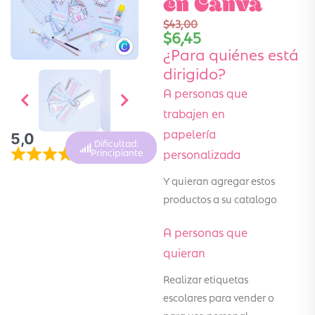
en Canva
$
43,00
$
6,45
¿Para quiénes está
dirigido?
A personas que
trabajen en
papelería
5,0
Dificultad:
personalizada
Principiante
Y quieran agregar estos
productos a su catalogo
A personas que
quieran
Realizar etiquetas
escolares para vender o
para uso personal