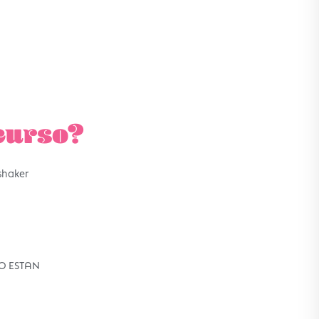
curso?
shaker
O ESTAN