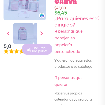
Canva
$
43,00
$
6,45
¿Para quiénes está
dirigido?
A personas que
trabajen en
papelería
5,0
Dificultad:
personalizada
Principiante
Y quieran agregar estos
productos a su catalogo
A personas que
quieran
Hacer sus propios
calendarios ya sea para
vender o para uso