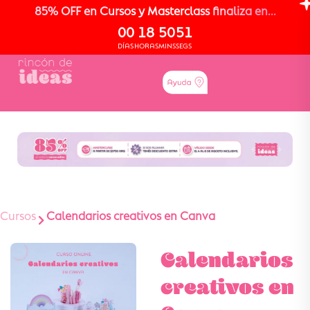
85% OFF en Cursos y Masterclass finaliza en...
00
18
50
50
DÍAS
HORAS
MINS
SEGS
Cursos
Calendarios creativos en Canva
Calendarios
creativos en