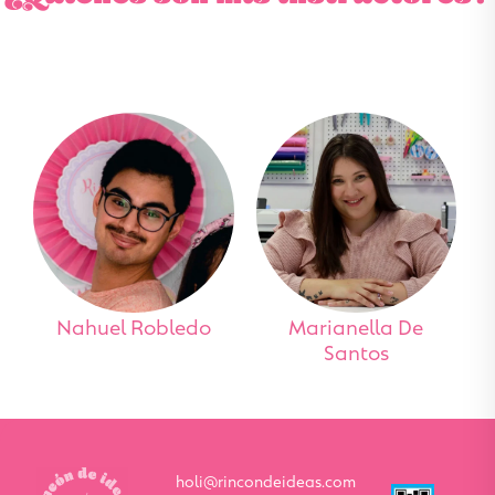
Nahuel Robledo
Marianella De
Santos
holi@rincondeideas.com