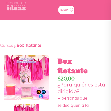
Cursos
Box flotante
Box
flotante
$
20,00
¿Para quiénes está
dirigido?
A personas que
se dediquen a la