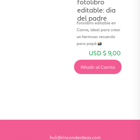
fotolibro
editable: dia
del padre
Fotolibro editable en
Canva, ideal para crear
un hermoso recuerdo
para papá
USD $
9,00
Añadir al Carrito
holi@rincondeideas.com