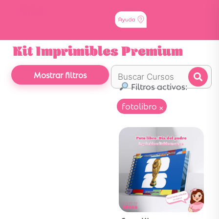
Kit Imprimibles Premium
Mostrar filtros
Filtros activos:
fotolibro
×