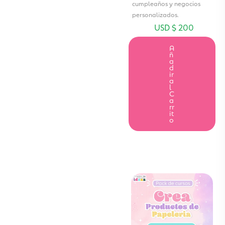
cumpleaños y negocios
personalizados.
USD $
200
A
ñ
a
d
ir
a
l
C
a
rr
it
o