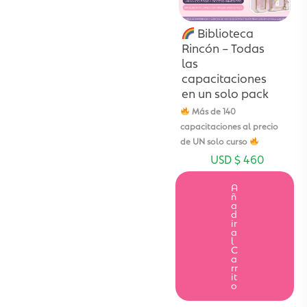
Biblioteca
Rincón – Todas
las
capacitaciones
en un solo pack
Más de 140
capacitaciones al precio
de UN solo curso
USD $
460
A
ñ
a
d
ir
a
l
C
a
rr
it
o