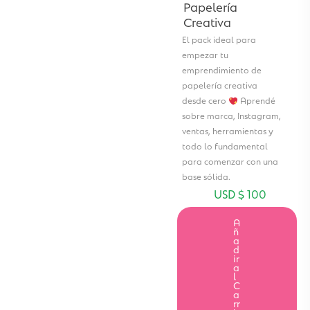
Papelería
Creativa
El pack ideal para
empezar tu
emprendimiento de
papelería creativa
desde cero
Aprendé
sobre marca, Instagram,
ventas, herramientas y
todo lo fundamental
para comenzar con una
base sólida.
USD $
100
A
ñ
a
d
ir
a
l
C
a
rr