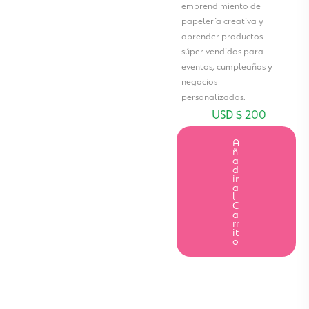
emprendimiento de
papelería creativa y
aprender productos
súper vendidos para
eventos, cumpleaños y
negocios
personalizados.
USD $
200
A
ñ
a
d
ir
a
l
C
a
rr
it
o