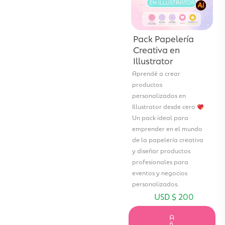
Pack Papelería
Creativa en
Illustrator
Aprendé a crear
productos
personalizados en
Illustrator desde cero
Un pack ideal para
emprender en el mundo
de la papelería creativa
y diseñar productos
profesionales para
eventos y negocios
personalizados.
USD $
200
A
ñ