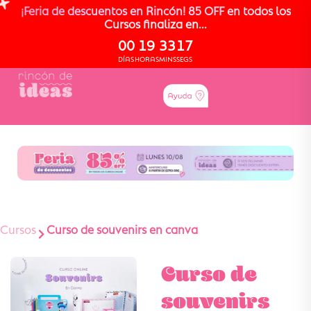
¡Feria de descuentos en Rincón! 85 OFF en todos los
Cursos finaliza en...
00
19
33
16
DÍAS
HORAS
MINS
SEGS
Cursos
Curso de souvenirs en canva
Curso de
souvenirs