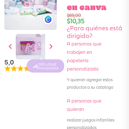
en canva
$
69,00
$
10,35
¿Para quiénes está
dirigido?
A personas que
trabajen en
papelería
5,0
Dificultad:
personalizada
Principiante
Y quieran agregar estos
productos a su catalogo
A personas que
quieran
realizar juegos infantiles
personalizados