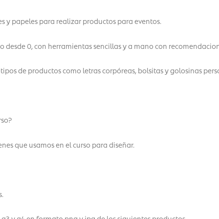
s y papeles para realizar productos para eventos.
o desde 0, con herramientas sencillas y a mano con recomendacion
s tipos de productos como letras corpóreas, bolsitas y golosinas per
rso?
enes que usamos en el curso para diseñar.
.
a3 y a4 en formato png y jpg de los siguientes productos.