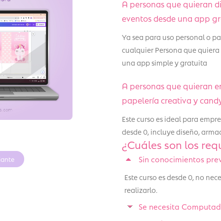
A personas que quieran d
eventos desde una app gra
Ya sea para uso personal o par
cualquier Persona que quiera
una app simple y gratuita
A personas que quieran 
papelería creativa y cand
Este curso es ideal para emp
desde 0, incluye diseño, armad
¿Cuáles son los requ
Sin conocimientos pre
iante
Este curso es desde 0, no ne
realizarlo.
Se necesita Computado