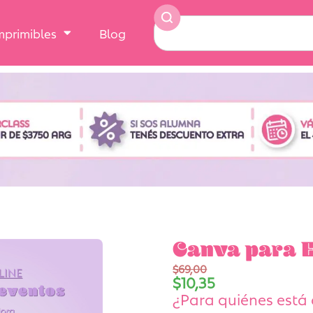
Imprimibles
Blog
Canva para E
$
69,00
$
10,35
¿Para quiénes está 