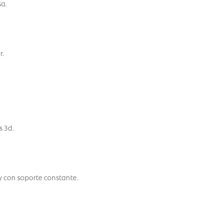
sa.
r.
 3d.
y con soporte constante.