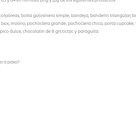
corpóreas, bolsa golosinera simple, bandeja, banderin triangular, 
k box, molino, pochoclera grande, pochoclera chica, porta cupcake, 
, pico dulce, chocolatin de 8 grs tictac y paraguita.
o a paso?