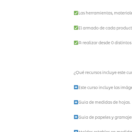
Las herramientas, materiale
El armado de cada product
A realizar desde 0 distinto
¿Qué recursos incluye este cu
Este curso incluye las imág
Guia de medidas de hojas.
Guia de papeles y gramajes
Moldes estables en medida 