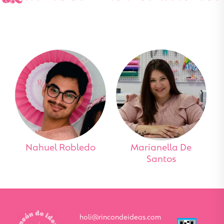
Nahuel Robledo
Marianella De
Santos
holi@rincondeideas.com