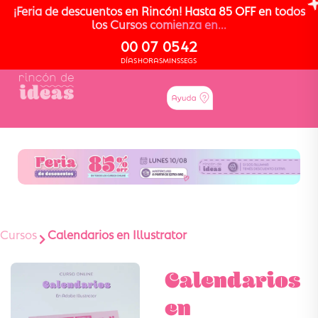
¡Feria de descuentos en Rincón! Hasta 85 OFF en todos
los Cursos comienza en...
00
07
05
42
DÍAS
HORAS
MINS
SEGS
Cursos
Calendarios en Illustrator
Calendarios
en